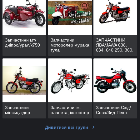
Запчастини мт/
Запчастини
ЗАПЧАСТИНИ
дніпро/урал/к750
моторолер мураха
ЯВА/JAWA 638,
тула
634, 640 250, 360,
559, 353, 354,
50,CZ
Запчастини
Запчастини іж-
Запчастини Схід/
мінськ,лідер
планета, іж-юпітер
Сова/Зид-Пілот
Дивитися всі групи