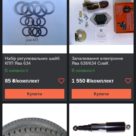
Набір регулювальних шайб
Запалювання електронне
КПП Ява 634
Ява 638/634 СовіК
В наявності
В наявності
85
1 550
₴/комплект
₴/комплект
Купити
Купити