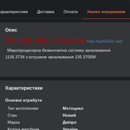
арактеристики
Доставка
Оплата
Умови повернення
Опис
Мій сайт, або запчастини
http://kot555k1.net/
Мікропроцесорна безконтактна система запалювання
1135.3734 з котушкою запалювання 135.3705М
Характеристики
Основні атрибути
Тип мототехніки
Мотоцикл
Стан
Новий
Марка
Дніпро
Країна виробник
Україна