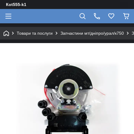
Кot555-k1
Товари та послуги
Запчастини мт/дніпро/урал/к750
З