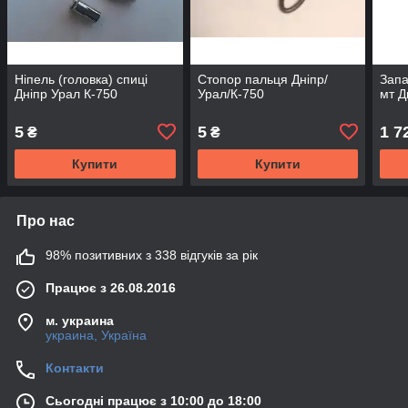
Ніпель (головка) спиці
Стопор пальця Дніпр/
Зап
Дніпр Урал К-750
Урал/К-750
мт Д
5
5
1 7
₴
₴
Купити
Купити
Про нас
98% позитивних з 338 відгуків за рік
Працює з 26.08.2016
м. украина
украина, Україна
Контакти
Сьогодні працює з 10:00 до 18:00