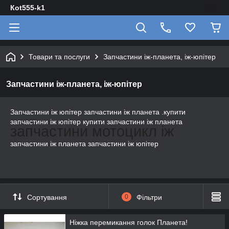
Кot555-k1
Товари та послуги
Запчастини іж-планета, іж-юпітер
Запчастини іж-планета, іж-юпітер
Запчастини іж юпітер запчастини іж планета .купити
запчастини іж юпітер купити запчастини іж планета
запчастини мотоцикл іж
запчастини іж планета запчастини іж юпітер
Сортування
0
Фільтри
Ніжка перемикання голок Планета!