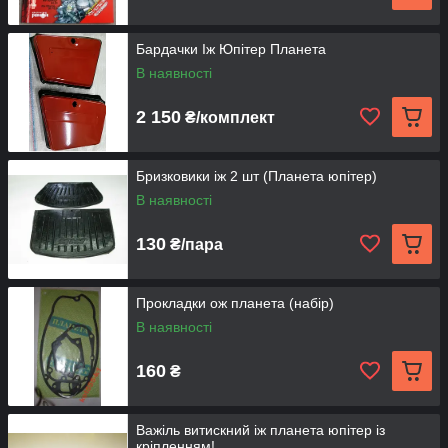
Бардачки Іж Юпітер Планета
В наявності
2 150
₴/комплект
Бризковики іж 2 шт (Планета юпітер)
В наявності
130
₴/пара
Прокладки ож планета (набір)
В наявності
160
₴
Важіль витискний іж планета юпітер із
кріпленням!