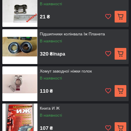
В наявності
21
₴
Підшипники колінвала Іж Планета
В наявності
320
₴/пара
Хомут заводної ніжки голок
В наявності
110
₴
Книга И Ж
В наявності
107
₴