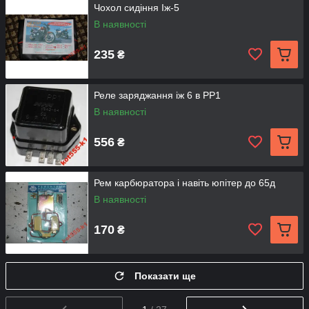
Чохол сидіння Іж-5
В наявності
235
₴
Реле заряджання іж 6 в РР1
В наявності
556
₴
Рем карбюратора і навіть юпітер до 65д
В наявності
170
₴
Показати ще