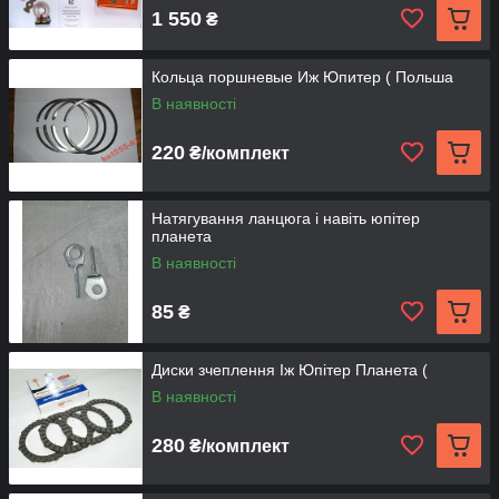
1 550
₴
Кольца поршневые Иж Юпитер ( Польша
В наявності
220
₴/комплект
Натягування ланцюга і навіть юпітер
планета
В наявності
85
₴
Диски зчеплення Іж Юпітер Планета (
В наявності
280
₴/комплект