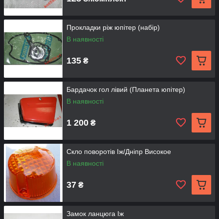
Прокладки ріж юпітер (набір)
В наявності
135
₴
Бардачок гол лівий (Планета юпітер)
В наявності
1 200
₴
Скло поворотів Іж/Дніпр Високое
В наявності
37
₴
Замок ланцюга Іж