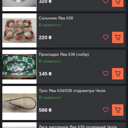
320
₴
Сальники Ява 638
В наявності
220
₴
Прокладки Ява 638 (набір)
В наявності
145
₴
Трос Ява 634/638 спідометра Чехія
В наявності
588
₴
Диск зчеплення Ява 638 проміжний Чехія