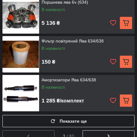
Поршнева ява 6v (634)
В наявності
5 136
₴
Фільтр повітряний Ява 634/638
В наявності
150
₴
Амортизатори Ява 634/638
В наявності
1 285
₴/комплект
Показати ще
1
/ 83