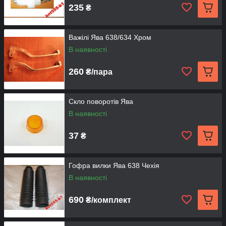
235
₴
Важілі Ява 638/634 Хром
В наявності
260
₴/пара
Скло поворотів Ява
В наявності
37
₴
Гофра вилки Ява 638 Чехія
В наявності
690
₴/комплект