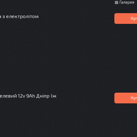
Галерея
а з електролітом
Ку
елевий 12v 9Ah Дніпр Іж
Ку