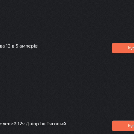
а 12 в 5 амперів
Ку
елевий 12v Дніпр Іж Тяговый
Ку