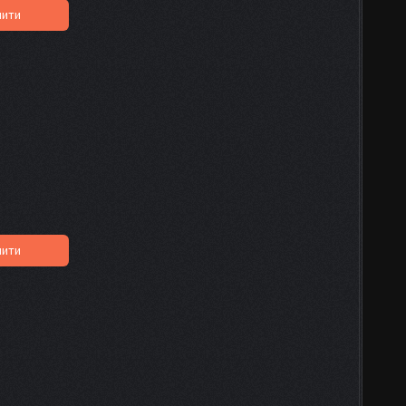
пити
пити