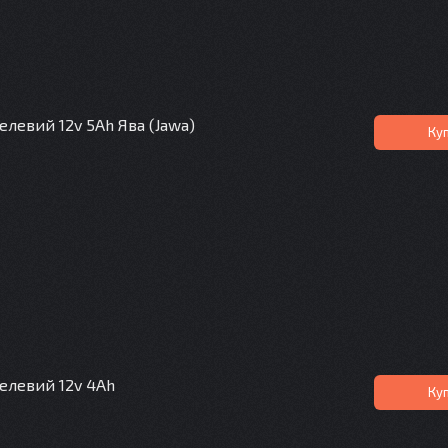
левий 12v 5Ah Ява (Jawa)
Ку
елевий 12v 4Ah
Ку