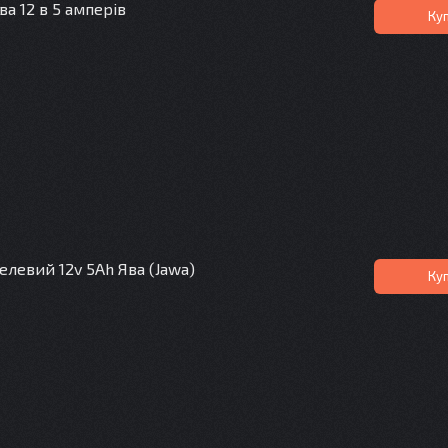
а 12 в 5 амперів
Ку
левий 12v 5Ah Ява (Jawa)
Ку