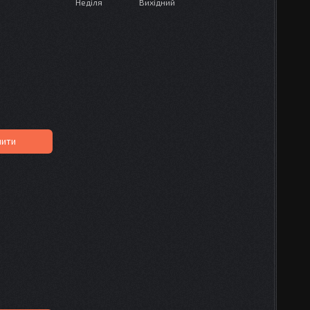
Неділя
Вихідний
пити