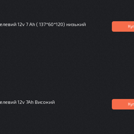
левий 12v 7 Ah ( 137*60*120) низький
Ку
елевий 12v 7Ah Високий
Ку