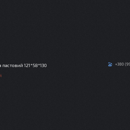
+380 (9
а пастовий 121*58*130
і