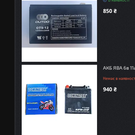
В наявності
850 ₴
АКБ ЯВА 6в 11
Немає в наявност
940 ₴