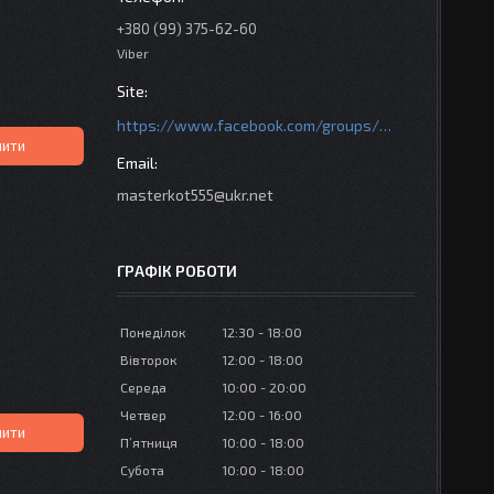
+380 (99) 375-62-60
Viber
https://www.facebook.com/groups/httpsmotoshara.net
пити
masterkot555@ukr.net
ГРАФІК РОБОТИ
Понеділок
12:30
18:00
Вівторок
12:00
18:00
Середа
10:00
20:00
Четвер
12:00
16:00
пити
Пʼятниця
10:00
18:00
Субота
10:00
18:00