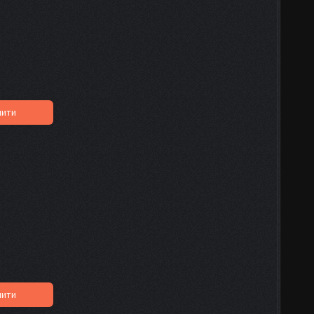
пити
пити