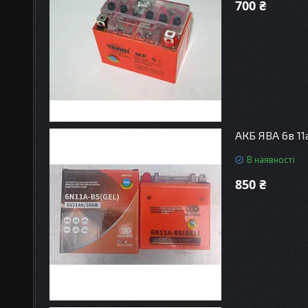
700 ₴
АКБ ЯВА 6в 11
В наявності
850 ₴