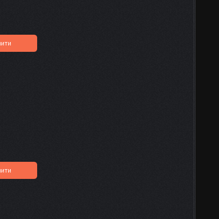
пити
пити