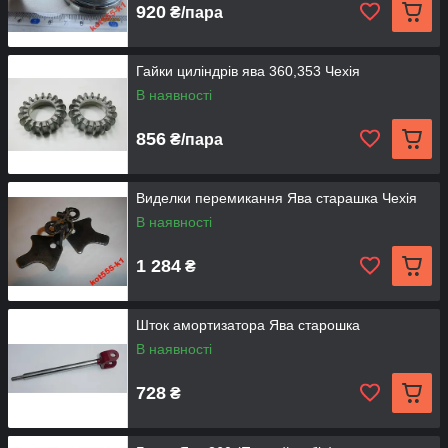
920
₴/пара
Гайки циліндрів ява 360,353 Чехія
В наявності
856
₴/пара
Виделки перемикання Ява старашка Чехія
В наявності
1 284
₴
Шток амортизатора Ява старошка
В наявності
728
₴