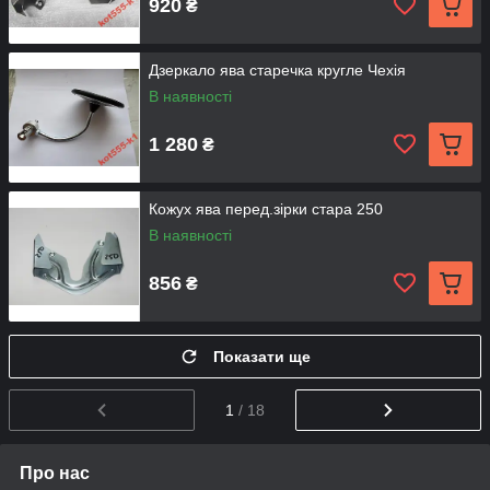
920
₴
Дзеркало ява старечка кругле Чехія
В наявності
1 280
₴
Кожух ява перед.зірки стара 250
В наявності
856
₴
Показати ще
1
/ 18
Про нас