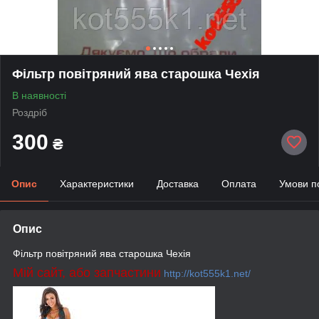
Фільтр повітряний ява старошка Чехія
В наявності
Роздріб
300
₴
Опис
Характеристики
Доставка
Оплата
Умови п
Опис
Фільтр повітряний ява старошка Чехія
Мій сайт, або запчастини
http://kot555k1.net/