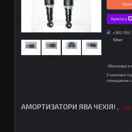
Купи
Купити з
+380 (99)
Viber
У компанії п
покидаючи с
АМОРТИЗАТОРИ ЯВА ЧЕХІЯ!
,
мій