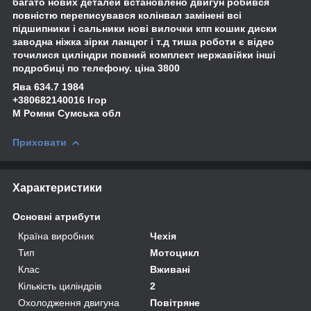
багато нових деталей встановлено двигун робився
повністю переписувався колінвал замінені всі
підшипники і сальники нові вилочки кпп кошик диски
заводна ніжка зірки ланцюг і т.д тиша роботи є відео
точилися циліндри повний комплект нержавійки інші
подробиці по телефону. ціна 3800
Ява 634.7 1984
+380682140016 Ігор
М Ромни Сумська обл
Приховати
Характеристики
Основні атрибути
Країна виробник
Чехія
Тип
Мотоцикл
Клас
Вживані
Кількість циліндрів
2
Охолодження двигуна
Повітряне