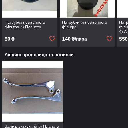
Патрубок повітряного
Патрубки іж повітряного
Патр
фільтра Іж Планета
фільтра!
філь
4).А
80
140
550
₴
₴/пара
Акційні пропозиції та новинки
Важіль витискний Іж Планета