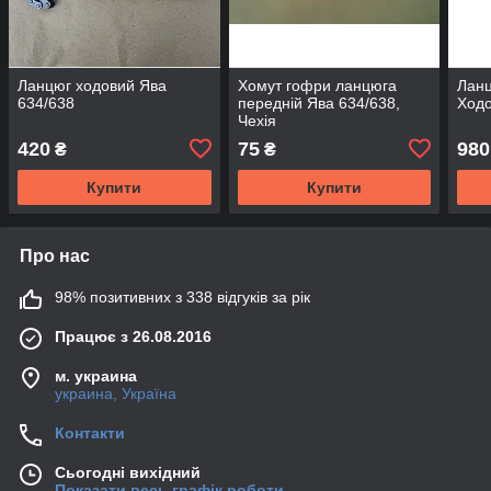
Ланцюг ходовий Ява
Хомут гофри ланцюга
Ланц
634/638
передній Ява 634/638,
Ходо
Чехія
420
75
980
₴
₴
Купити
Купити
Про нас
98% позитивних з 338 відгуків за рік
Працює з 26.08.2016
м. украина
украина, Україна
Контакти
Сьогодні вихідний
Показати весь графік роботи