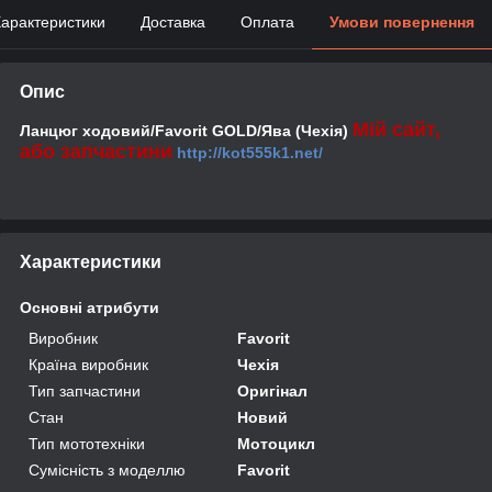
арактеристики
Доставка
Оплата
Умови повернення
Опис
Мій сайт,
Ланцюг ходовий/Favorit GOLD/Ява (Чехія)
або запчастини
http://kot555k1.net/
Характеристики
Основні атрибути
Виробник
Favorit
Країна виробник
Чехія
Тип запчастини
Оригінал
Стан
Новий
Тип мототехніки
Мотоцикл
Сумісність з моделлю
Favorit