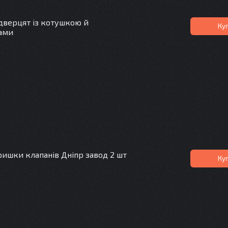
дверцят із котушкою й
Ку
ами
ишки клапанів Дніпр завод 2 шт
Ку