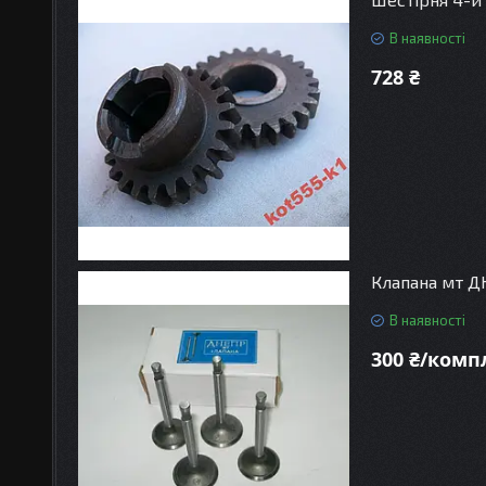
В наявності
728 ₴
Клапана мт 
В наявності
300 ₴/комп