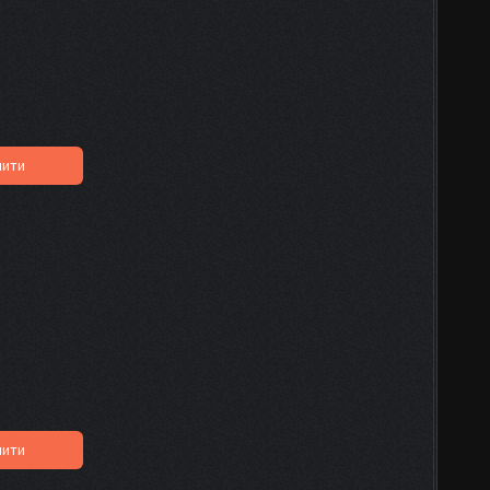
пити
пити