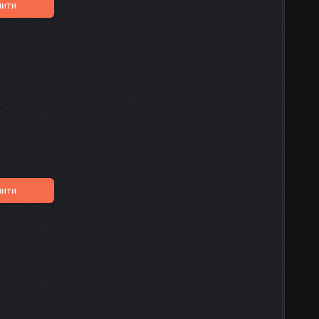
пити
пити