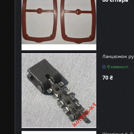
Ланцюжок руч
В наявності
70 ₴
Шестірня 4-й