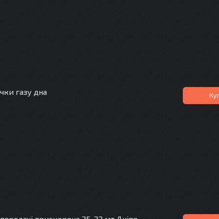
ки газу дна
Ку
 передачі прискорена 25-22 мт Дніпр