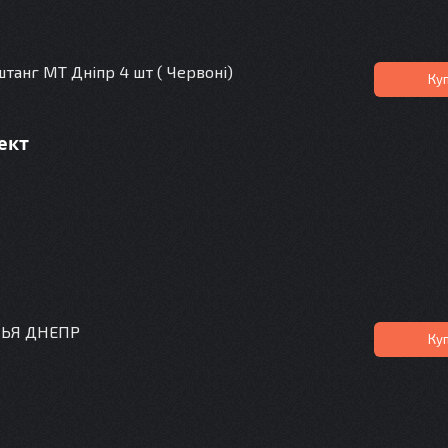
танг МТ Дніпр 4 шт ( Червоні)
Ку
ект
НЬЯ ДНЕПР
Ку