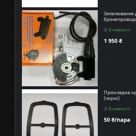
Запалювання 
бронепровод
В наявності
1 950 ₴
Прокладка кр
(чорні)
В наявності
50 ₴/пара