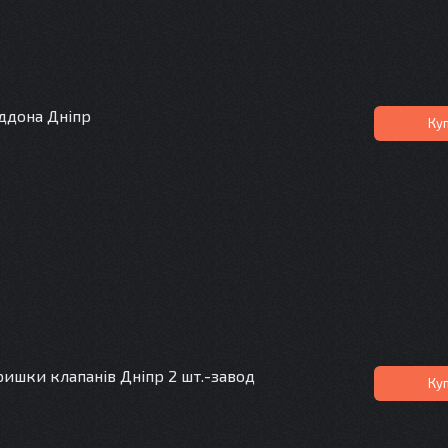
ддона Дніпр
Ку
ишки клапанів Дніпр 2 шт.-завод
Ку