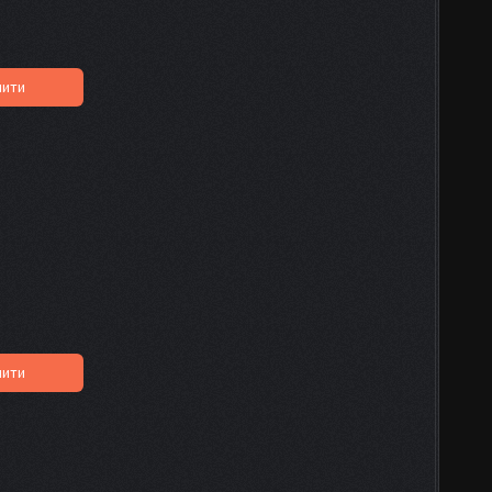
пити
пити