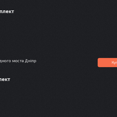
мплект
дного моста Дніпр
Ку
лект