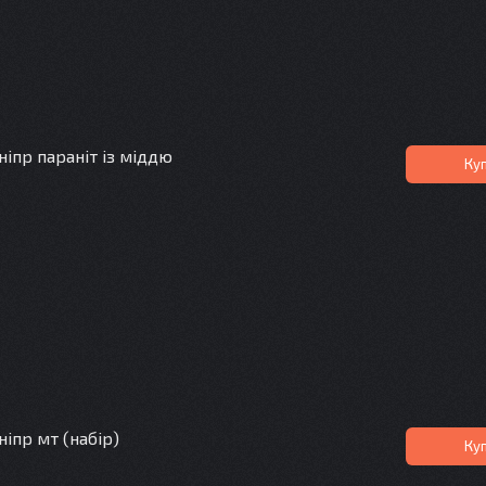
іпр параніт із міддю
Ку
іпр мт (набір)
Ку