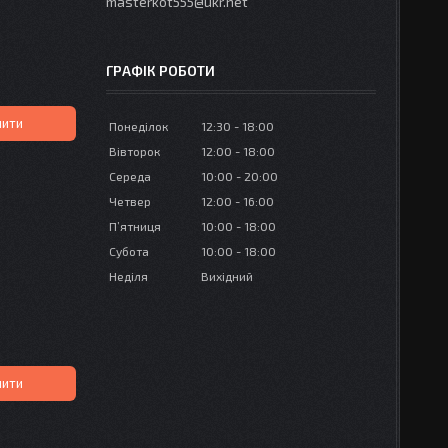
masterkot555@ukr.net
ГРАФІК РОБОТИ
пити
Понеділок
12:30
18:00
Вівторок
12:00
18:00
Середа
10:00
20:00
Четвер
12:00
16:00
Пʼятниця
10:00
18:00
Субота
10:00
18:00
Неділя
Вихідний
пити