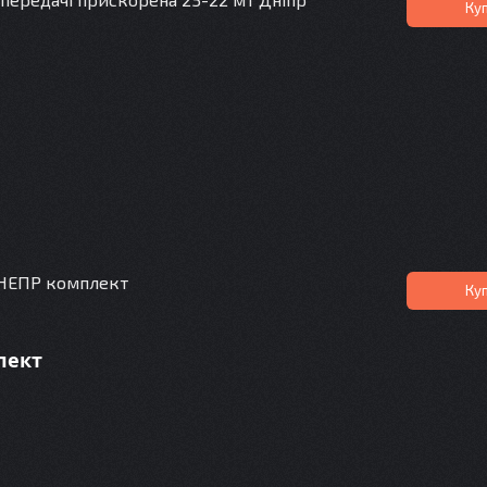
Ку
ДНЕПР комплект
Ку
лект