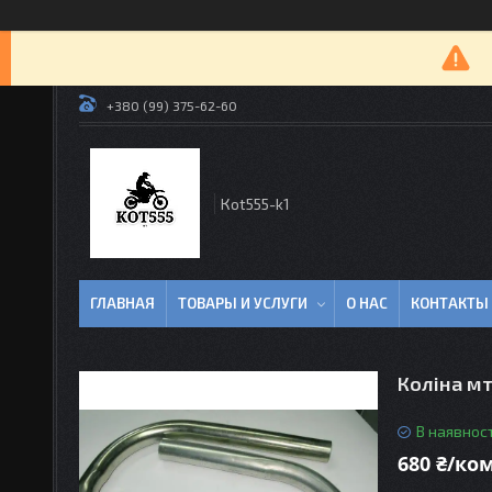
+380 (99) 375-62-60
Кot555-k1
ГЛАВНАЯ
ТОВАРЫ И УСЛУГИ
О НАС
КОНТАКТЫ
Коліна мт
В наявност
680 ₴/ко