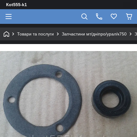
Кot555-k1
Товари та послуги
Запчастини мт/дніпро/урал/к750
З