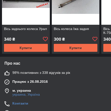
Вісь заднього колеса Урал
Вісь колеса Іжа задня
Вісь
К-75
340
300
340
₴
₴
Купити
Купити
Про нас
98% позитивних з 338 відгуків за рік
Працює з 26.08.2016
м. украина
украина, Україна
Контакти