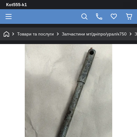
Кot555-k1
Товари та послуги
Запчастини мт/дніпро/урал/к750
З