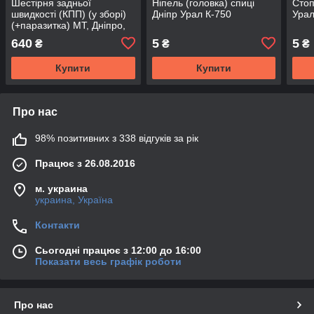
Шестірня задньої
Ніпель (головка) спиці
Стоп
швидкості (КПП) (у зборі)
Дніпр Урал К-750
Урал
(+паразитка) МТ, Дніпро,
УРАЛ, К-750
640
5
5
₴
₴
₴
Купити
Купити
Про нас
98% позитивних з 338 відгуків за рік
Працює з 26.08.2016
м. украина
украина, Україна
Контакти
Сьогодні працює з 12:00 до 16:00
Показати весь графік роботи
Про нас