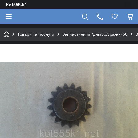
Кot555-k1
Товари та послуги
Запчастини мт/дніпро/урал/к750
З