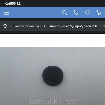
Кot555-k1
Товари та послуги
Запчастини мт/дніпро/урал/к750
З