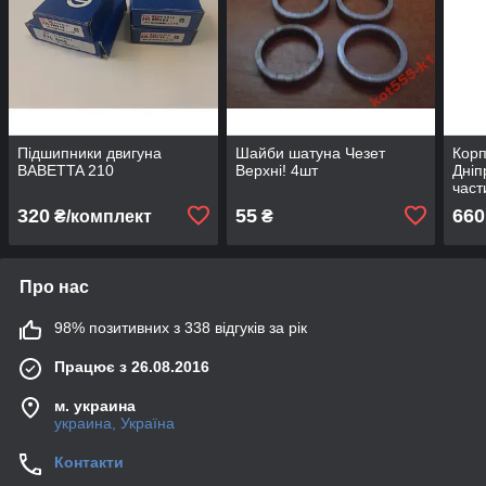
Підшипники двигуна
Шайби шатуна Чезет
Корп
BABETTA 210
Верхні! 4шт
Дніп
част
320
55
660
₴/комплект
₴
Про нас
98% позитивних з 338 відгуків за рік
Працює з 26.08.2016
м. украина
украина, Україна
Контакти