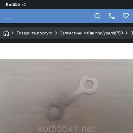
Кot555-k1
Товари та послуги
Запчастини мт/дніпро/урал/к750
З