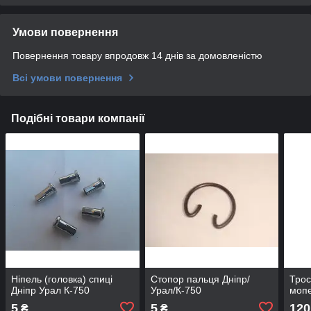
Умови повернення
Повернення товару впродовж 14 днів за домовленістю
Всі умови повернення
Подібні товари компанії
Ніпель (головка) спиці
Стопор пальця Дніпр/
Трос
Дніпр Урал К-750
Урал/К-750
мопе
5
5
120
₴
₴