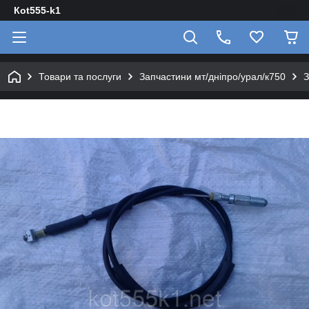
Кot555-k1
Товари та послуги
Запчастини мт/дніпро/урал/к750
З