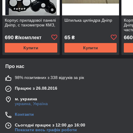
Корпус приладової панелі
Шпилька циліндра Дніпр
Корп
Дніпр, с тахометром КМЗ,
Дніп
част
690
65
660
₴/комплект
₴
Купити
Купити
Про нас
98% позитивних з 338 відгуків за рік
Працює з 26.08.2016
м. украина
украина, Україна
Контакти
Сьогодні працює з 12:00 до 16:00
Показати весь графік роботи