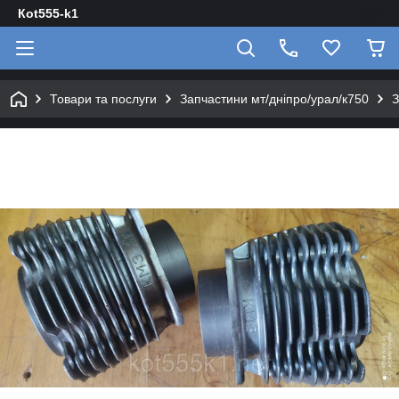
Кot555-k1
Товари та послуги
Запчастини мт/дніпро/урал/к750
З