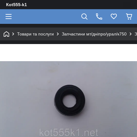
Кot555-k1
Товари та послуги
Запчастини мт/дніпро/урал/к750
З