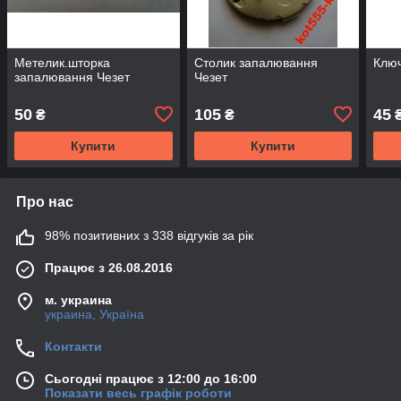
Метелик.шторка
Столик запалювання
Ключ
запалювання Чезет
Чезет
50
105
45
₴
₴
Купити
Купити
Про нас
98% позитивних з 338 відгуків за рік
Працює з 26.08.2016
м. украина
украина, Україна
Контакти
Сьогодні працює з 12:00 до 16:00
Показати весь графік роботи