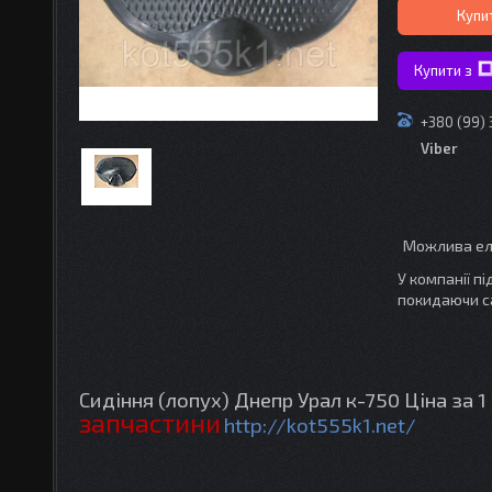
Купи
Купити з
+380 (99)
Viber
У компанії п
покидаючи с
Сидіння (лопух) Днепр Урал к-750 Ціна за 
запчастини
http://kot555k1.net/