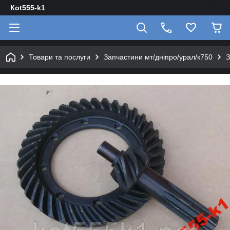
Кot555-k1
Товари та послуги
Запчастини мт/дніпро/урал/к750
З