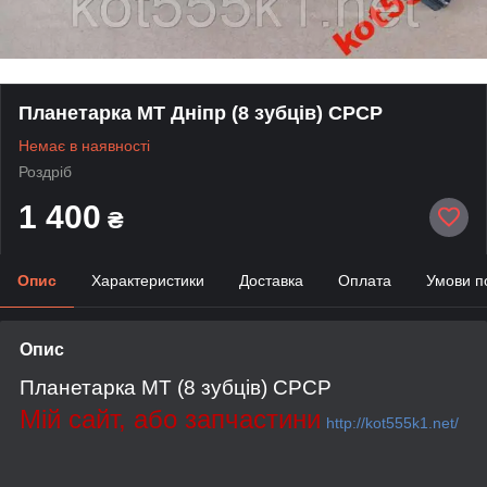
Планетарка МТ Дніпр (8 зубців) СРСР
Немає в наявності
Роздріб
1 400
₴
Опис
Характеристики
Доставка
Оплата
Умови п
Опис
Планетарка МТ (8 зубців) СРСР
Мій сайт, або запчастини
http://kot555k1.net/