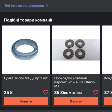
Всі умови повернення
Подібні товари компанії
Гумка вилки Мт Дніпр 1 шт.
Прокладки клапанів
Конд
пароніт (кт = 4 шт.) Дніпр
МТ
25
35
37
₴
₴/комплект
Купити
Купити