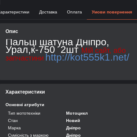
арактеристики
Доставка
Оплата
Умови повернення
Опис
Пальці шатуна Дніпро,
Урал,к-750 2шт
Мій сайт, або
http://kot555k1.net/
запчастини
Характеристики
Основні атрибути
Тип мототехніки
Мотоцикл
Стан
Новий
Марка
Дніпро
Сумісність з маркою
Дніпро