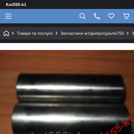
Кot555-k1
Товари та послуги
Запчастини мт/дніпро/урал/к750
З