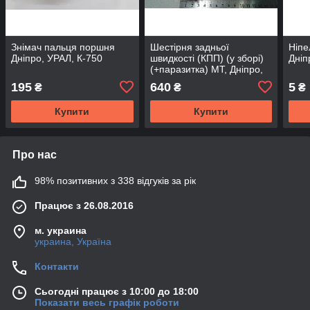
Знімач пальця поршня
Шестірня задньої
Ніпе
Дніпро, УРАЛ, К-750
швидкості (КПП) (у зборі)
Дніп
(+паразитка) МТ, Дніпро,
УРАЛ, К-750
195
640
5
₴
₴
₴
Купити
Купити
Про нас
98% позитивних з 338 відгуків за рік
Працює з 26.08.2016
м. украина
украина, Україна
Контакти
Сьогодні працює з 10:00 до 18:00
Показати весь графік роботи