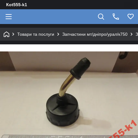
Кot555-k1
Товари та послуги
Запчастини мт/дніпро/урал/к750
З