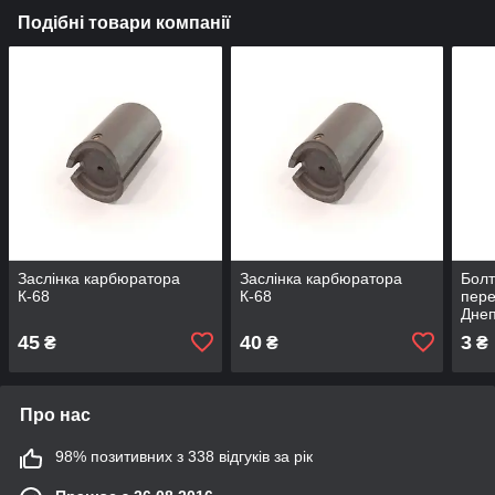
Подібні товари компанії
Заслінка карбюратора
Заслінка карбюратора
Болт
К-68
К-68
пере
Днеп
голо
45
40
3
₴
₴
₴
Про нас
98% позитивних з 338 відгуків за рік