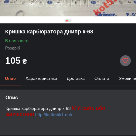
Кришка карбюратора днипр к-68
В наявності
Роздріб
105
₴
Опис
Характеристики
Доставка
Оплата
Умови п
Опис
Мій сайт, або
Кришка карбюратора днипр к-68
запчастини
http://kot555k1.net/