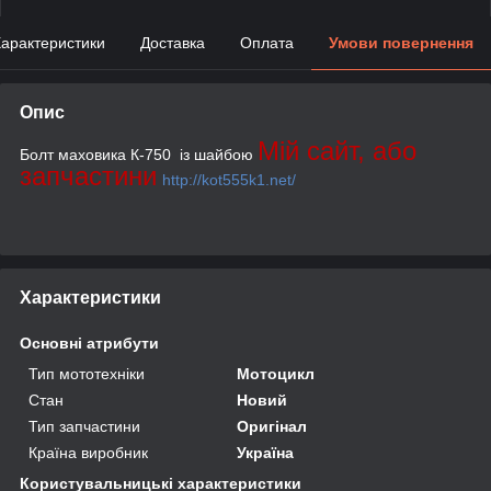
арактеристики
Доставка
Оплата
Умови повернення
Опис
Мій сайт, або
Болт маховика К-750 із шайбою
запчастини
http://kot555k1.net/
Характеристики
Основні атрибути
Тип мототехніки
Мотоцикл
Стан
Новий
Тип запчастини
Оригінал
Країна виробник
Україна
Користувальницькі характеристики