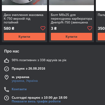
Диск зчеплення маховика
Болт М8х25 для
Паль
К-750 верхній під
переходника карбюратора
потайний
Днепр/К-750 (зменшена
головка)
580
3
350
₴
₴
Купити
Купити
Про нас
98% позитивних з 338 відгуків за рік
Працює з 26.08.2016
м. украина
украина, Україна
Контакти
Сьогодні працює з 10:00 до 18:00
Показати весь графік роботи