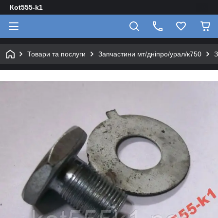
Кot555-k1
Товари та послуги
Запчастини мт/дніпро/урал/к750
З