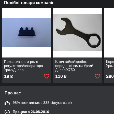
Подібні товари компанії
Пильовик клем реле-
Ключ гайок/пробок
Коро
регулятора/генератора
передньої вилки Урал/
Урал
Урал/Днепр
Днепр/К750
19
110
280
₴
₴
Про нас
98% позитивних з 338 відгуків за рік
Працює з 26.08.2016