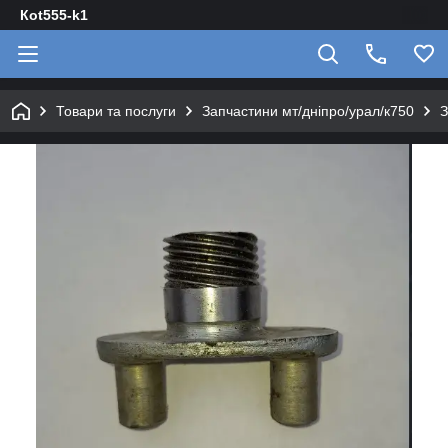
Кot555-k1
Товари та послуги
Запчастини мт/дніпро/урал/к750
З