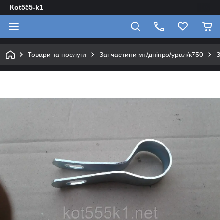
Кot555-k1
Товари та послуги
Запчастини мт/дніпро/урал/к750
З