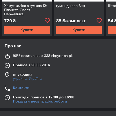
Хомут коліна з гумкою ІЖ-
гумки дніпро 3шт
Штов
Планета Спорт
Нержавійка
720
85
54
₴
₴/комплект
Купити
Купити
Про нас
98% позитивних з 338 відгуків за рік
Працює з 26.08.2016
м. украина
украина, Україна
Контакти
Сьогодні працює з 12:00 до 16:00
Показати весь графік роботи