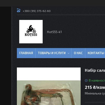
+380 (99) 375-62-60
Кot555-k1
ГЛАВНАЯ
ТОВАРЫ И УСЛУГИ
О НАС
КОНТАКТЫ
Набір сал
В наявност
215 ₴/ко
Мінімальна су