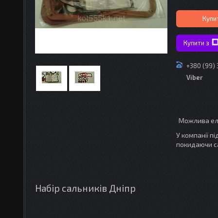
Купи
Купити з
+380 (99)
Viber
У компанії п
покидаючи с
Набір сальників Дніпр