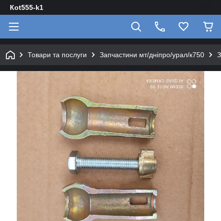
Кot555-k1
Товари та послуги
Запчастини мт/дніпро/урал/к750
З