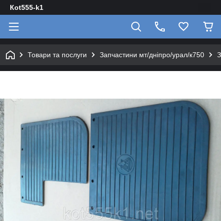
Кot555-k1
Товари та послуги
Запчастини мт/дніпро/урал/к750
З