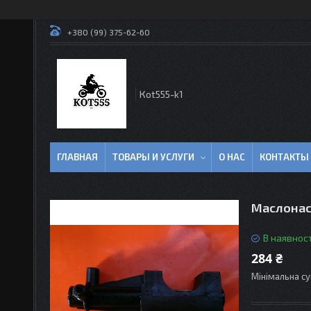
+380 (99) 375-62-60
Кot555-k1
ГЛАВНАЯ
ТОВАРЫ И УСЛУГИ
О НАС
КОНТАКТЫ
Маслонас
В наявност
284 ₴
Мінімальна су