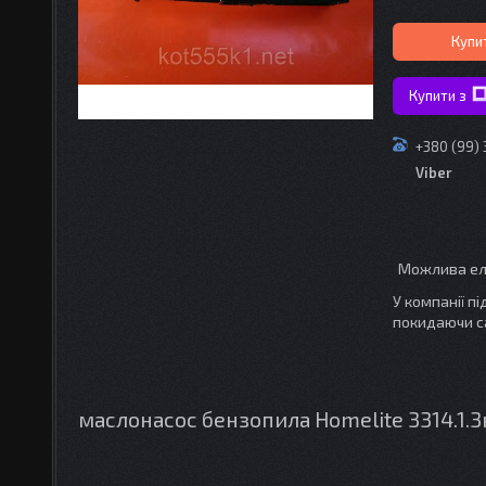
Купи
Купити з
+380 (99)
Viber
У компанії п
покидаючи с
маслонасос бензопила Homelite 3314.1.3