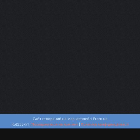
Сайт створений на маркетплейсі
Prom.ua
Кot555-k1 |
Поскаржитися на контент
|
Політика конфіденційності