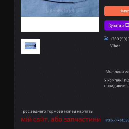
Купи
Купити з
+380 (99)
Viber
У компанії п
покидаючи с
Трос заднего тормоза мопед карпаты
мій сайт, або запчастини
http://kot55