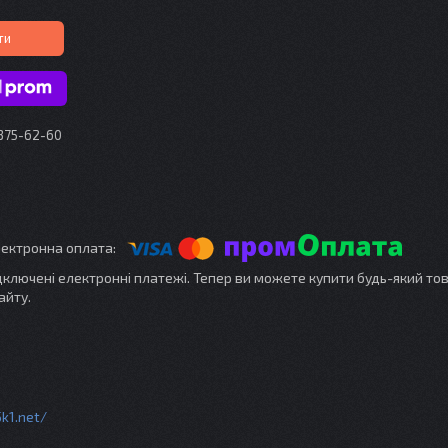
ти
 375-62-60
ідключені електронні платежі. Тепер ви можете купити будь-який то
айту.
5k1.net/