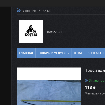
+380 (99) 375-62-60
Кot555-k1
ГЛАВНАЯ
ТОВАРЫ И УСЛУГИ
О НАС
КОНТАКТЫ
Трос зад
В наявност
118 ₴
Мінімальна су