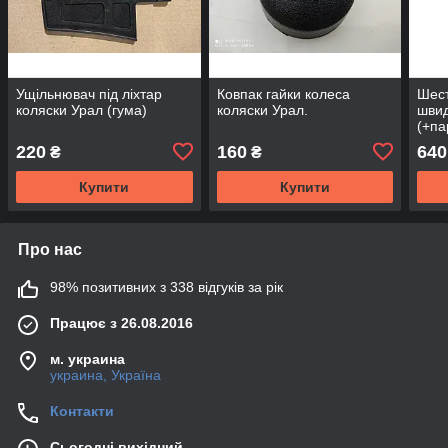
Ущільнювач під ліхтар
Ковпак гайки колеса
Шест
коляски Урал (гума)
коляски Урал.
швид
(+па
УРАЛ
220
160
640
₴
₴
Купити
Купити
Про нас
98% позитивних з 338 відгуків за рік
Працює з 26.08.2016
м. украина
украина, Україна
Контакти
Сьогодні вихідний