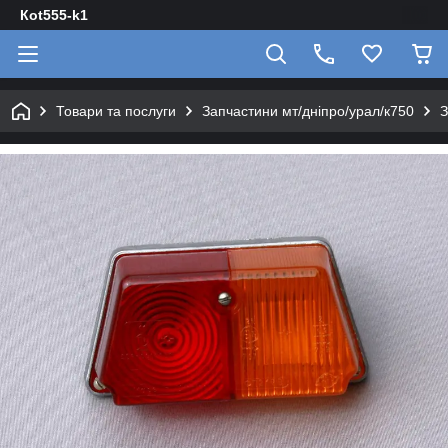
Кot555-k1
Товари та послуги
Запчастини мт/дніпро/урал/к750
З