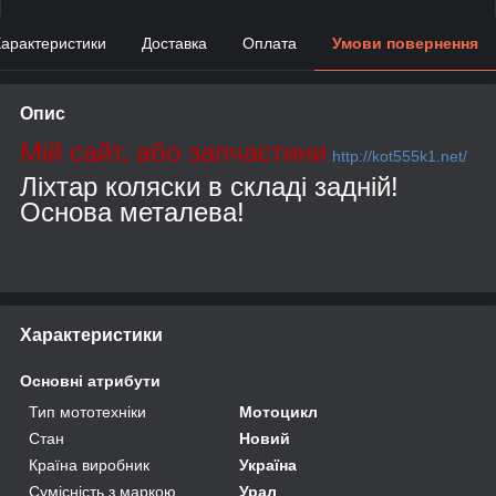
арактеристики
Доставка
Оплата
Умови повернення
Опис
Мій сайт, або запчастини
http://kot555k1.net/
Ліхтар коляски в складі задній!
Основа металева!
Характеристики
Основні атрибути
Тип мототехніки
Мотоцикл
Стан
Новий
Країна виробник
Україна
Сумісність з маркою
Урал