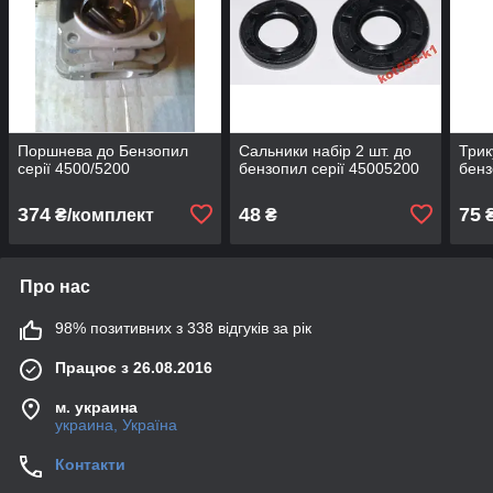
Поршнева до Бензопил
Сальники набір 2 шт. до
Трик
серії 4500/5200
бензопил серії 45005200
бенз
374
48
75
₴/комплект
₴
Про нас
98% позитивних з 338 відгуків за рік
Працює з 26.08.2016
м. украина
украина, Україна
Контакти