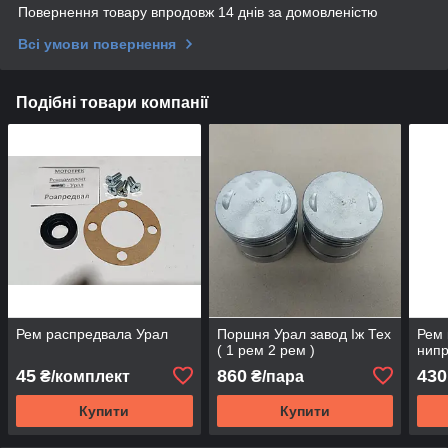
Повернення товару впродовж 14 днів за домовленістю
Всі умови повернення
Подібні товари компанії
Рем распредвала Урал
Поршня Урал завод Іж Тех
Рем 
( 1 рем 2 рем )
нип
45
860
430
₴/комплект
₴/пара
Купити
Купити