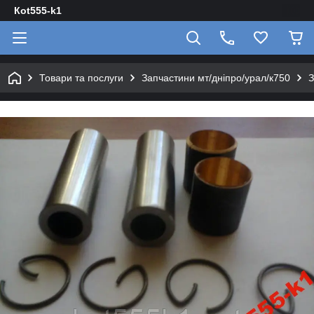
Кot555-k1
Товари та послуги
Запчастини мт/дніпро/урал/к750
З