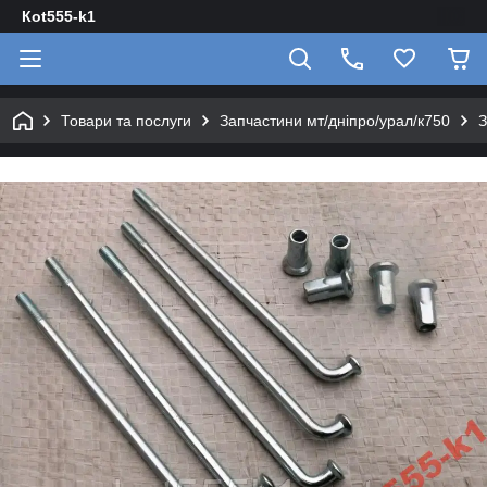
Кot555-k1
Товари та послуги
Запчастини мт/дніпро/урал/к750
З