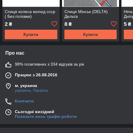
Спиця колеса мопед ссср
Спиця Мінськ (DELTA)
Ніпе
( Без головки)
Дельта
Дніп
2
8
5
₴
₴
₴
Купити
Купити
Про нас
98% позитивних з 334 відгуків за рік
Працює з 26.08.2016
м. украина
украина, Україна
Контакти
Сьогодні вихідний
Показати весь графік роботи