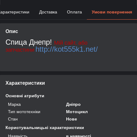
арактеристики
Доставка
Оплата
Умови повернення
Опис
Спица Днепр!
Мій сайт, або
http://kot555k1.net/
запчастини
Характеристики
Основні атрибути
Марка
Дніпро
Тип мототехніки
Мотоцикл
Стан
Нове
Користувальницькі характеристики
Наявність
в наявності