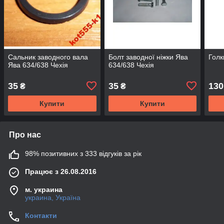
Сальник заводного вала
Болт заводної ніжки Ява
Голк
Ява 634/638 Чехія
634/638 Чехія
35
35
130
₴
₴
Купити
Купити
Про нас
98% позитивних з 333 відгуків за рік
Працює з 26.08.2016
м. украина
украина, Україна
Контакти