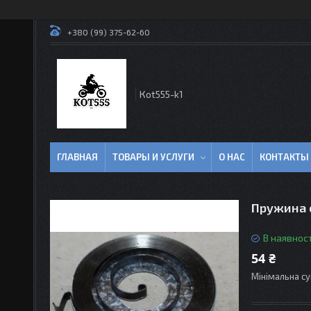
+380 (99) 375-62-60
Кot555-k1
ГЛАВНАЯ
ТОВАРЫ И УСЛУГИ
О НАС
КОНТАКТЫ
Пружина с
В наявност
54 ₴
Мінімальна су