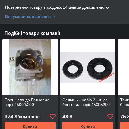
Повернення товару впродовж 14 днів за домовленістю
Всі умови повернення
Подібні товари компанії
Поршнева до Бензопил
Сальники набір 2 шт. до
Трик
серії 4500/5200
бензопил серії 45005200
бенз
374
48
75
₴/комплект
₴
Купити
Купити