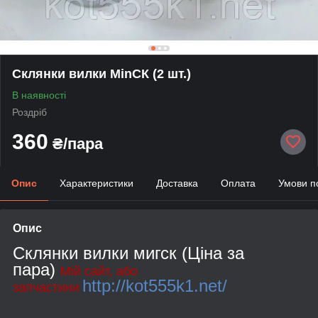
Склянки вилки MinСК (2 шт.)
В наявності
Роздріб
360
₴/пара
Опис
Характеристики
Доставка
Оплата
Умови п
Опис
Склянки вилки мигск (Ціна за
пара)
Мій сайт, або
http://kot555k1.net/
запчастини