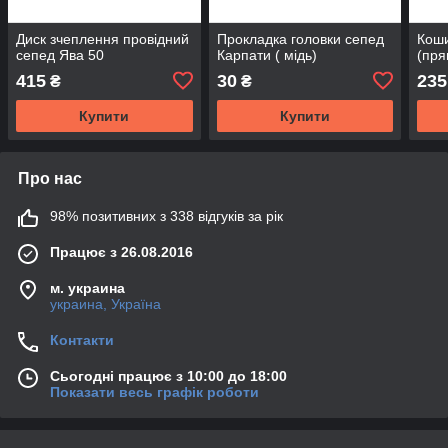
Диск зчеплення провідний
Прокладка головки сепед
Коши
сепед Ява 50
Карпати ( мідь)
(пря
415
30
235
₴
₴
Купити
Купити
Про нас
98% позитивних з 338 відгуків за рік
Працює з 26.08.2016
м. украина
украина, Україна
Контакти
Сьогодні працює з 10:00 до 18:00
Показати весь графік роботи