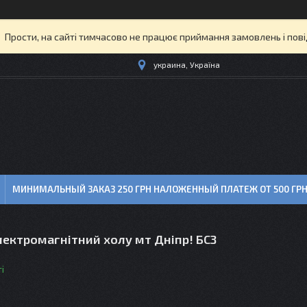
Прости, на сайті тимчасово не працює приймання замовлень і пов
украина, Україна
МИНИМАЛЬНЫЙ ЗАКАЗ 250 ГРН НАЛОЖЕННЫЙ ПЛАТЕЖ ОТ 500 ГР
лектромагнітний холу мт Дніпр! БСЗ
і