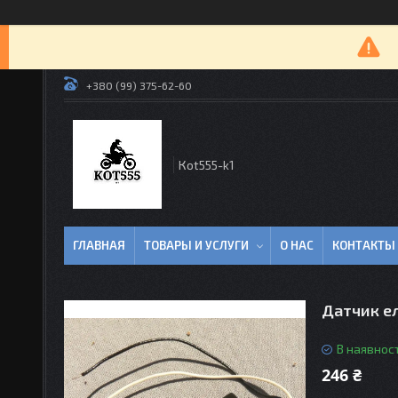
+380 (99) 375-62-60
Кot555-k1
ГЛАВНАЯ
ТОВАРЫ И УСЛУГИ
О НАС
КОНТАКТЫ
Датчик е
В наявност
246 ₴