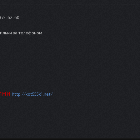
 375-62-60
тільки за телефоном
ини
http://kot555k1.net/