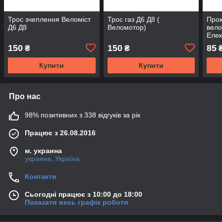
Трос зчеплення Веломіст
Трос газ Д6 Д8 (
Прок
Д6 Д8
Веломотор)
вело
Елек
150
150
85
₴
₴
₴
Купити
Купити
Про нас
98% позитивних з 338 відгуків за рік
Працює з 26.08.2016
м. украина
украина, Україна
Контакти
Сьогодні працює з 10:00 до 18:00
Показати весь графік роботи