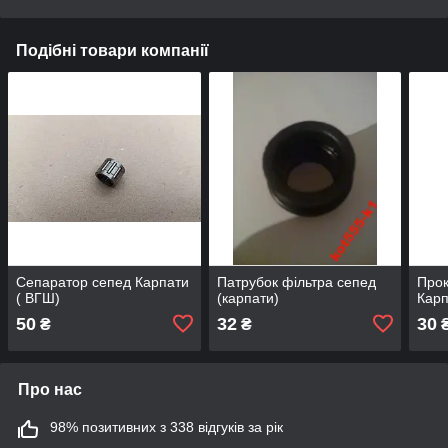
Подібні товари компанії
Сепаратор сепед Карпати
Патрубок фільтра сепед
Прок
( ВГШ)
(карпати)
Карп
50
32
30
₴
₴
Про нас
98% позитивних з 338 відгуків за рік