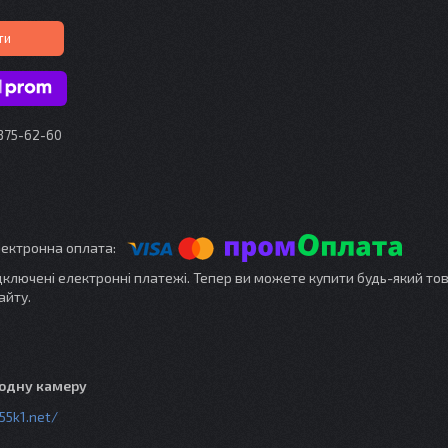
ти
 375-62-60
ідключені електронні платежі. Тепер ви можете купити будь-який то
айту.
 одну камеру
55k1.net/