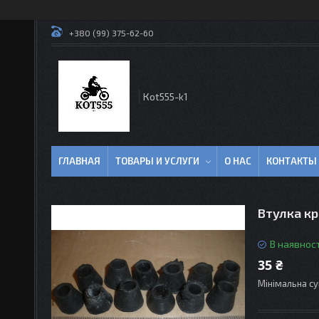
+380 (99) 375-62-60
Кot555-k1
ГЛАВНАЯ
ТОВАРЫ И УСЛУГИ
О НАС
КОНТАКТЫ
Втулка к
В наявност
35 ₴
Мінімальна су