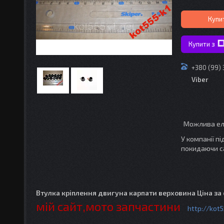
Купи
Купити з
+380 (99)
Viber
У компанії п
покидаючи с
Втулка кріплення двигуна карпати верховина Ціна за
мій сайт,мото запчастини
http://kot5