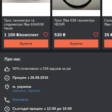
Трос тахометра та
Трос Ява 638 тахометра
Саль
спідометра Ява 634/638
ЧЕХІЯ
Ява 
Чехія
1 100
530
35
₴/комплект
₴
Купити
Купити
Про нас
98% позитивних з 338 відгуків за рік
Працює з 26.08.2016
м. украина
украина, Україна
Контакти
Сьогодні працює з 12:00 до 16:00