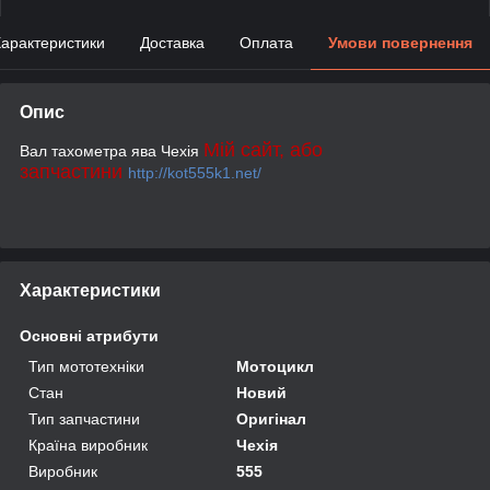
арактеристики
Доставка
Оплата
Умови повернення
Опис
Мій сайт, або
Вал тахометра ява Чехія
запчастини
http://kot555k1.net/
Характеристики
Основні атрибути
Тип мототехніки
Мотоцикл
Стан
Новий
Тип запчастини
Оригінал
Країна виробник
Чехія
Виробник
555