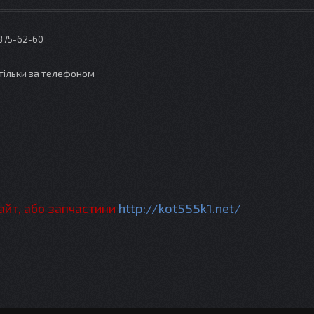
 375-62-60
тільки за телефоном
http://kot555k1.net/
айт, або запчастини