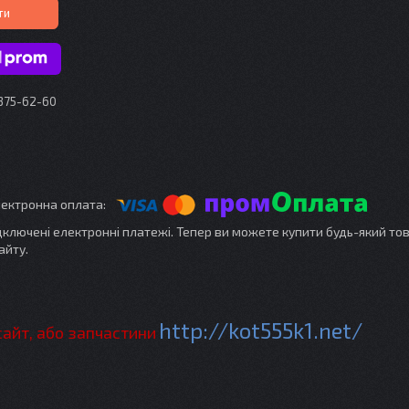
ти
 375-62-60
ідключені електронні платежі. Тепер ви можете купити будь-який то
айту.
http://kot555k1.net/
сайт, або запчастини